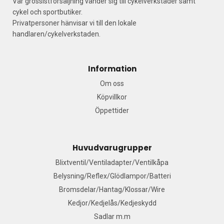
Vår grossistförsäljning vänder sig till cykelverkstäder samt
cykel och sportbutiker.
Privatpersoner hänvisar vi till den lokale
handlaren/cykelverkstaden.
Information
Om oss
Köpvillkor
Öppettider
Huvudvarugrupper
Blixtventil/Ventiladapter/Ventilkåpa
Belysning/Reflex/Glödlampor/Batteri
Bromsdelar/Hantag/Klossar/Wire
Kedjor/Kedjelås/Kedjeskydd
Sadlar m.m