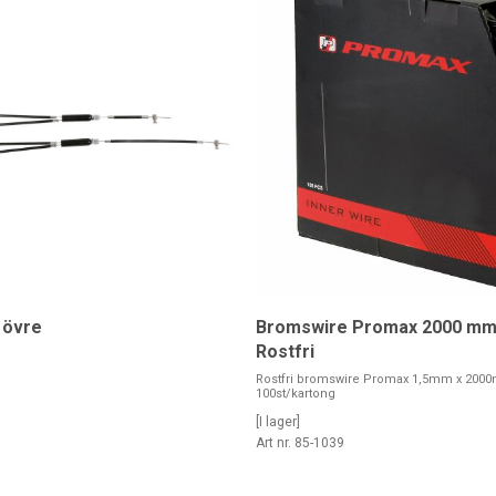
 övre
Bromswire Promax 2000 mm
Rostfri
Rostfri bromswire Promax 1,5mm x 200
100st/kartong
[I lager]
0
Art nr. 85-1039