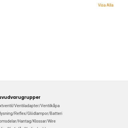
Visa Alla
uvudvarugrupper
ixtventil/Ventiladapter/Ventilkåpa
lysning/Reflex/Glödlampor/Batteri
omsdelar/Hantag/Klossar/Wire