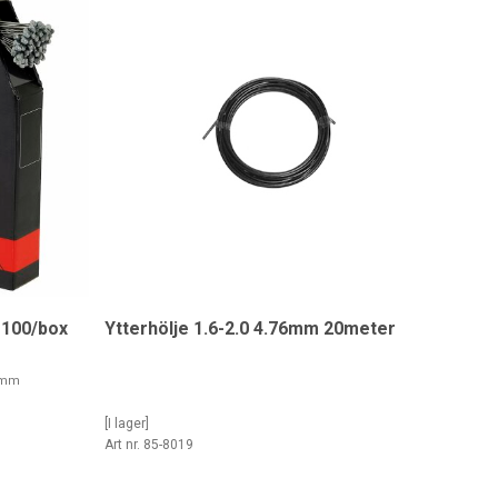
100/box
Ytterhölje 1.6-2.0 4.76mm 20meter
0mm
[I lager]
Art nr. 85-8019