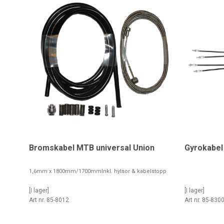
Bromskabel MTB universal Union
Gyrokabel
1,6mm x 1800mm/1700mmInkl. hylsor & kabelstopp
[I lager]
[I lager]
Art nr. 85-8012
Art nr. 85-830