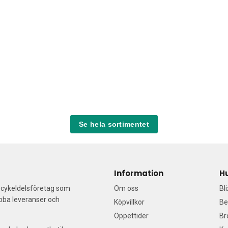
Se hela sortimentet
Information
H
a cykeldelsföretag som
Om oss
Bl
abba leveranser och
Köpvillkor
Be
Öppettider
Br