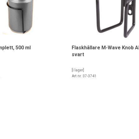
plett, 500 ml
Flaskhållare M-Wave Knob A
svart
[I lager]
2
Art nr. 37-3741