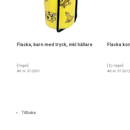
Flaska, barn med tryck, inkl hållare
Flaska kom
[I lager]
[ Ej i lager]
Art nr. 37-2651
Art nr. 37-261
Tillbaka