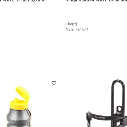
[I lager]
7
Art nr. 78-1674