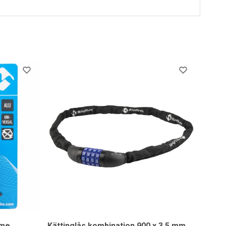
ome
Kättinglås kombination 900 x 3,5 mm