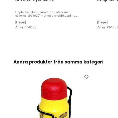
Hopfällbar aluminiumram2 platser med
säkerhetsbälte20" hjul med snabbkoppling...
[I lager]
[I lager]
Art nr. 47-8050
Art nr. 93-145
Andra produkter från samma kategori