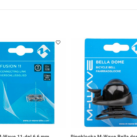
M-Wave 11-del 6,6 mm
Ringklocka M-Wave Bella d