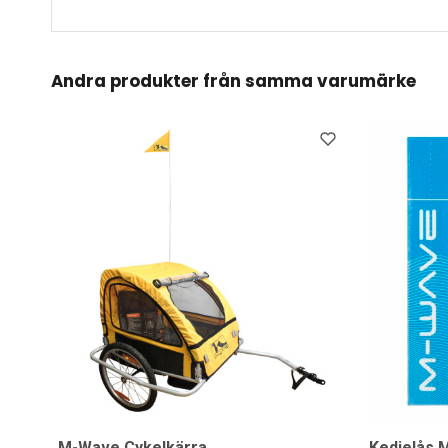
Andra produkter från samma varumärke
M-Wave Cykelkärra
Kedjelås 