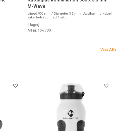
M-Wave
Längd 900 mm / Diameter 3,5 mm, Utbytbar, individuell
säkerhetskod med 4 sif...
[I lager]
Art nr. 10-7730
Visa Alla