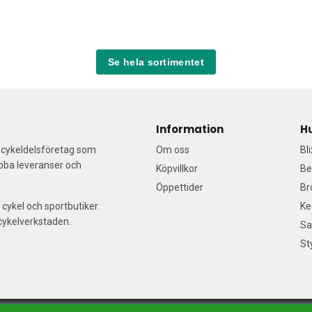
Se hela sortimentet
Information
H
a cykeldelsföretag som
Om oss
Bl
abba leveranser och
Köpvillkor
Be
Öppettider
Br
 cykel och sportbutiker.
Ke
/cykelverkstaden.
Sa
St