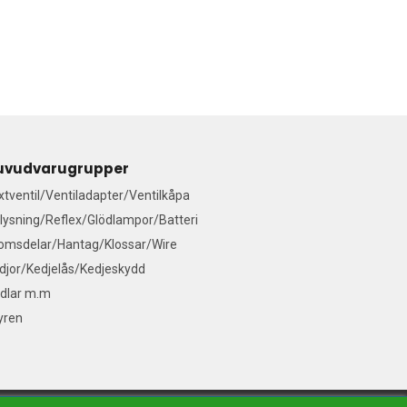
uvudvarugrupper
ixtventil/Ventiladapter/Ventilkåpa
lysning/Reflex/Glödlampor/Batteri
omsdelar/Hantag/Klossar/Wire
djor/Kedjelås/Kedjeskydd
dlar m.m
yren