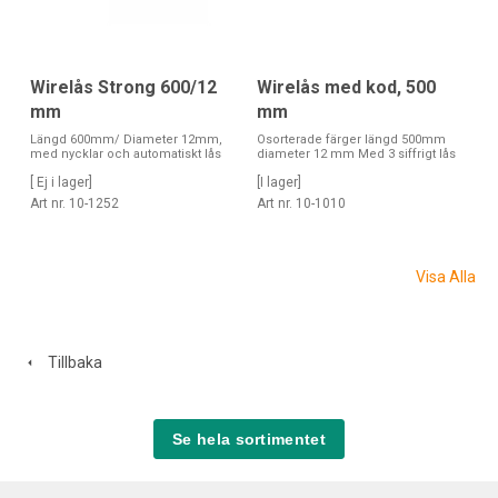
Wirelås Strong 600/12
Wirelås med kod, 500
mm
mm
Längd 600mm/ Diameter 12mm,
Osorterade färger längd 500mm
med nycklar och automatiskt lås
diameter 12 mm Med 3 siffrigt lås
[ Ej i lager]
[I lager]
Art nr. 10-1252
Art nr. 10-1010
Visa Alla
Tillbaka
Se hela sortimentet