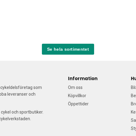
Se hela sortimentet
Information
H
a cykeldelsföretag som
Om oss
Bl
abba leveranser och
Köpvillkor
Be
Öppettider
Br
 cykel och sportbutiker.
Ke
/cykelverkstaden.
Sa
St