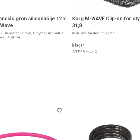
nslås grön siliconhölje 12 x
Korg M-WAVE Clip-on för sty
-Wave
31,8
 Diameter 12 mm, Utbytbar, individuell
Inklusive färsten och stag
ed 4 siffror
[I lager]
1
Art nr. 87-8512