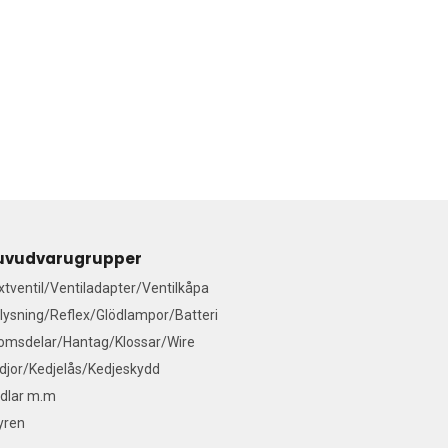
uvudvarugrupper
ixtventil/Ventiladapter/Ventilkåpa
lysning/Reflex/Glödlampor/Batteri
omsdelar/Hantag/Klossar/Wire
djor/Kedjelås/Kedjeskydd
dlar m.m
yren