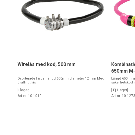
Wirelås med kod, 500 mm
Kombinatio
650mm M
Osorterade färger längd 500mm diameter 12 mm Med
Längd 650 mm /
3 siffrigt lås
säkerhetskod m
[I lager]
[ Ej i lager]
Art nr. 10-1010
Art nr. 10-127