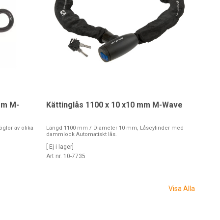
mm M-
Kättinglås 1100 x 10 x10 mm M-Wave
lor av olika
Längd 1100 mm / Diameter 10 mm, Låscylinder med
dammlock Automatiskt lås.
[ Ej i lager]
Art nr. 10-7735
Visa Alla