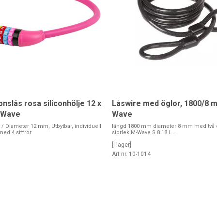
nslås rosa siliconhölje 12 x
Låswire med öglor, 1800/8 
-Wave
Wave
 Diameter 12 mm, Utbytbar, individuell
längd 1800 mm diameter 8 mm med två ög
ed 4 siffror
storlek M-Wave S 8.18 L ...
[I lager]
3
Art nr. 10-1014