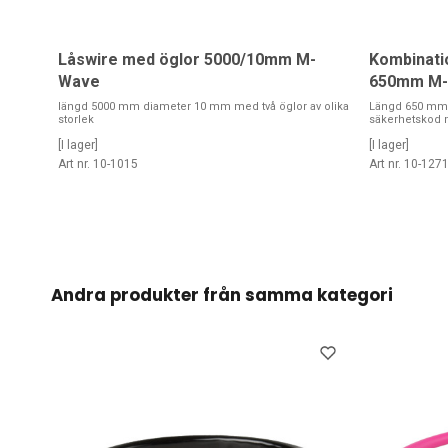
Låswire med öglor 5000/10mm M-
Kombinatio
Wave
650mm M
längd 5000 mm diameter 10 mm med två öglor av olika
Längd 650 mm /
storlek
säkerhetskod m
[I lager]
[I lager]
Art nr. 10-1015
Art nr. 10-127
Andra produkter från samma kategori