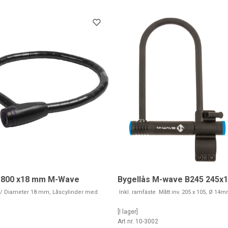
 800 x18 mm M-Wave
Bygellås M-wave B245 245x
 Diameter 18 mm, Låscylinder med
Inkl. ramfäste Mått inv. 205 x 105, Ø 14
[I lager]
1
Art nr. 10-3002