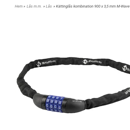
Hem
»
Lås m.m.
»
Lås
» Kättinglås kombination 900 x 3,5 mm M-Wave