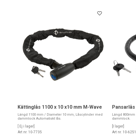
Kättinglås 1100 x 10 x10 mm M-Wave
Pansarlås
Längd 1100 mm / Diameter 10 mm, Låscylinder med
Längd 800mm /
dammlock Automatiskt lås.
dammlock.
[ Ej i lager]
[I lager]
Art nr. 10-7735
Art nr. 10-625