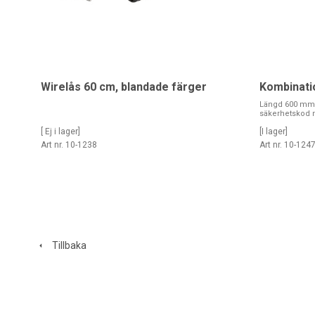
Wirelås 60 cm, blandade färger
Kombinati
Längd 600 mm/ 
säkerhetskod m
[ Ej i lager]
[I lager]
Art nr. 10-1238
Art nr. 10-124
Tillbaka