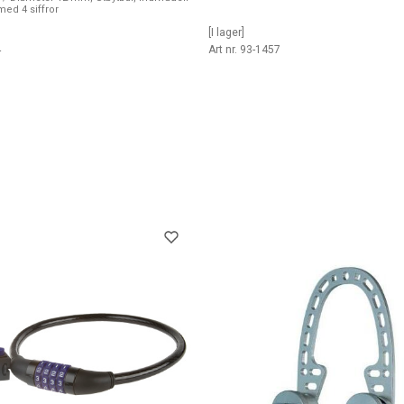
ed 4 siffror
[I lager]
4
Art nr. 93-1457