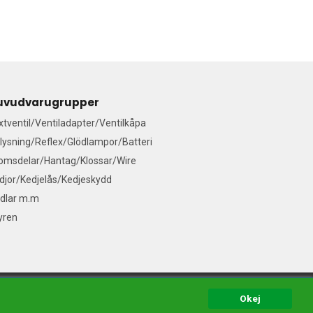
uvudvarugrupper
ixtventil/Ventiladapter/Ventilkåpa
lysning/Reflex/Glödlampor/Batteri
omsdelar/Hantag/Klossar/Wire
djor/Kedjelås/Kedjeskydd
dlar m.m
yren
del
Okej