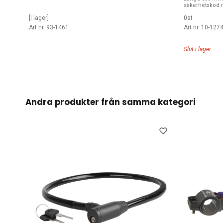
säkerhetskod m
[I lager]
0st
Art nr. 93-1461
Art nr. 10-127
Slut i lager
Andra produkter från samma kategori