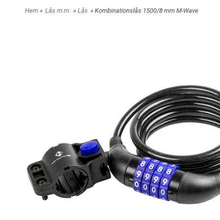
Hem
»
Lås m.m.
»
Lås
» Kombinationslås 1500/8 mm M-Wave