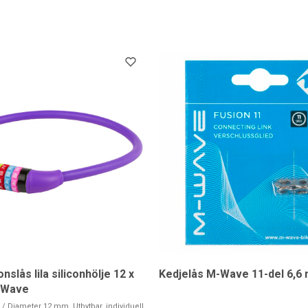
slås lila siliconhölje 12 x
Kedjelås M-Wave 11-del 6,6
-Wave
 Diameter 12 mm, Utbytbar, individuell