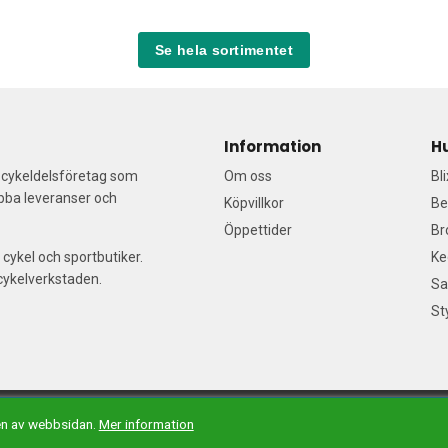
Se hela sortimentet
Information
H
a cykeldelsföretag som
Om oss
Bl
abba leveranser och
Köpvillkor
Be
Öppettider
Br
 cykel och sportbutiker.
Ke
/cykelverkstaden.
Sa
St
il:
Våra säljare
| Tel: 076-140 91 99| E-handelslösning från
Nordisk E-han
en av webbsidan.
Mer information