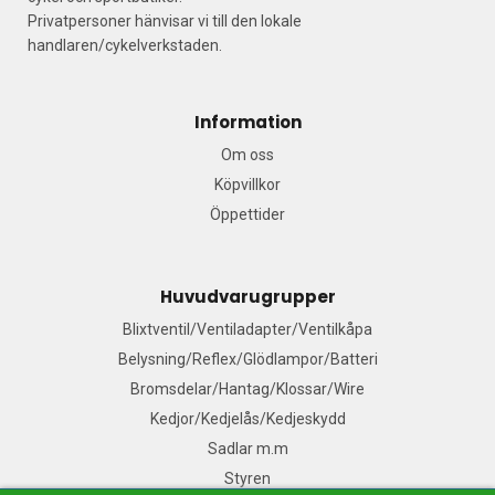
Privatpersoner hänvisar vi till den lokale
handlaren/cykelverkstaden.
Information
Om oss
Köpvillkor
Öppettider
Huvudvarugrupper
Blixtventil/Ventiladapter/Ventilkåpa
Belysning/Reflex/Glödlampor/Batteri
Bromsdelar/Hantag/Klossar/Wire
Kedjor/Kedjelås/Kedjeskydd
Sadlar m.m
Styren