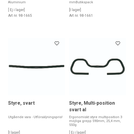
Aluminium
mmButikspack
[ Ej i lager]
[I lager]
Art nr. 98-1665
Art nr. 98-1661
Styre, svart
Styre, Multi-position
svart al
Utgående vara - Utförsäljningspris!
Ergonomiskt styre multiposition 3
möjliga grepp 590mm, 25,4 mm,
550g
[I lager]
[ Ej i lager]