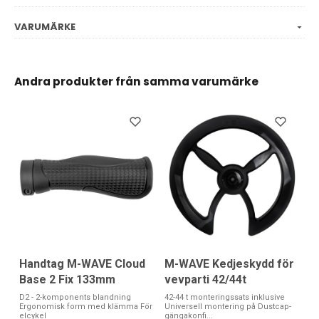
VARUMÄRKE
Andra produkter från samma varumärke
Handtag M-WAVE Cloud
M-WAVE Kedjeskydd för
Base 2 Fix 133mm
vevparti 42/44t
D2 - 2-komponents blandning
42-44 t monteringssats inklusive
Ergonomisk form med klämma För
Universell montering på Dustcap-
elcykel
gängakonfi...