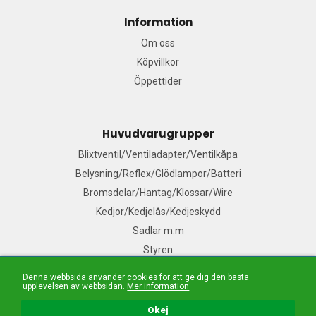
Information
Om oss
Köpvillkor
Öppettider
Huvudvarugrupper
Blixtventil/Ventiladapter/Ventilkåpa
Belysning/Reflex/Glödlampor/Batteri
Bromsdelar/Hantag/Klossar/Wire
Kedjor/Kedjelås/Kedjeskydd
Sadlar m.m
Styren
Denna webbsida använder cookies för att ge dig den bästa
upplevelsen av webbsidan.
Mer information
Mail:
Våra säljare
| Tel: 076-140 91 99| E-handelslösning från
Nordisk E-handel
Okej