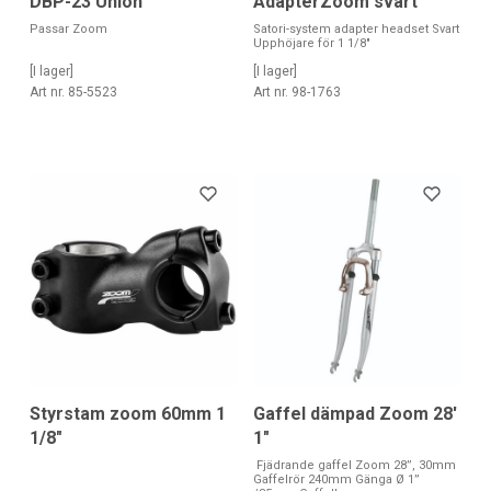
DBP-23 Union
AdapterZoom svart
Passar Zoom
Satori-system adapter headset Svart
Upphöjare för 1 1/8"
[I lager]
[I lager]
Art nr. 85-5523
Art nr. 98-1763
Styrstam zoom 60mm 1
Gaffel dämpad Zoom 28'
1/8"
1"
Fjädrande gaffel Zoom 28”, 30mm
Gaffelrör 240mm Gänga Ø 1”