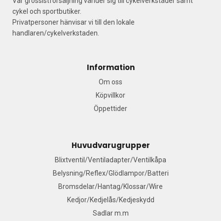
Vår grossistförsäljning vänder sig till cykelverkstäder samt
cykel och sportbutiker.
Privatpersoner hänvisar vi till den lokale
handlaren/cykelverkstaden.
Information
Om oss
Köpvillkor
Öppettider
Huvudvarugrupper
Blixtventil/Ventiladapter/Ventilkåpa
Belysning/Reflex/Glödlampor/Batteri
Bromsdelar/Hantag/Klossar/Wire
Kedjor/Kedjelås/Kedjeskydd
Sadlar m.m