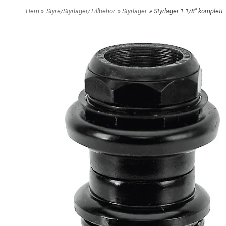
Hem
»
Styre/Styrlager/Tillbehör
»
Styrlager
» Styrlager 1.1/8" komplett