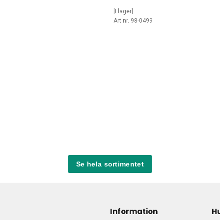
[I lager]
7
Art nr. 98-0499
Se hela sortimentet
Information
H