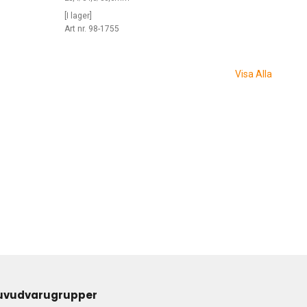
[I lager]
Art nr. 98-1755
Visa Alla
uvudvarugrupper